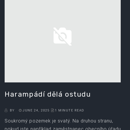
Harampádí dělá ostudu
BY
JUNE 24, 2025
1 MINUTE READ
Soukromý pozemek je svatý. Na druhou stranu,
pokud jste například zaměstnanec obecního úřadu