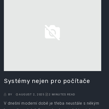
Systémy nejen pro počítače
BY
AUGUST 2, 2025
2 MINUTES READ
V dnešní moderní době je třeba neustále s někým