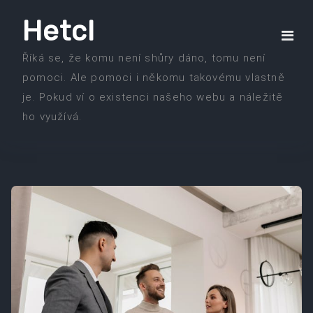
Skip
Hetcl
to
the
Říká se, že komu není shůry dáno, tomu není
content
pomoci. Ale pomoci i někomu takovému vlastně
je. Pokud ví o existenci našeho webu a náležitě
ho využívá.