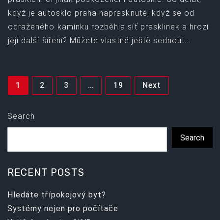
když je autosklo praha naprasknuté, když se od
odraženého kamínku rozběhla síť prasklinek a hrozí
její další šíření? Můžete vlastně ještě sednout...
Posts
1
2
3
…
19
Next
pagination
Search
Search
RECENT POSTS
Hledáte třípokojový byt?
Systémy nejen pro počítače