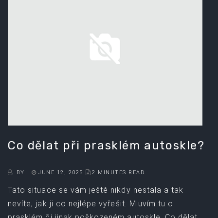
Co dělat při prasklém autoskle?
BY
JUNE 12, 2025
2 MINUTES READ
Tato situace se vám ještě nikdy nestala a tak
nevíte, jak ji co nejlépe vyřešit. Mluvím tu o
prasklém či jinak poškozeném autoskle. Co dělat,