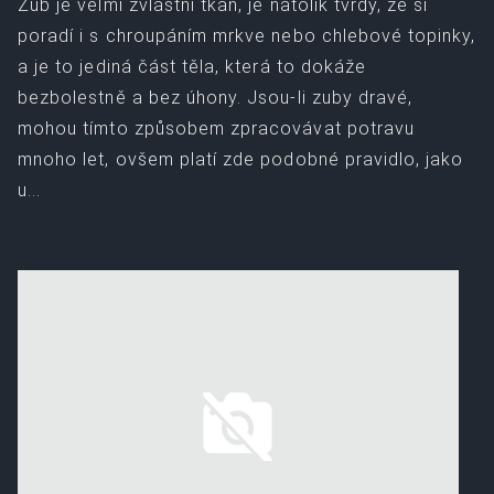
Zub je velmi zvláštní tkáň, je natolik tvrdý, že si
poradí i s chroupáním mrkve nebo chlebové topinky,
a je to jediná část těla, která to dokáže
bezbolestně a bez úhony. Jsou-li zuby dravé,
mohou tímto způsobem zpracovávat potravu
mnoho let, ovšem platí zde podobné pravidlo, jako
u...