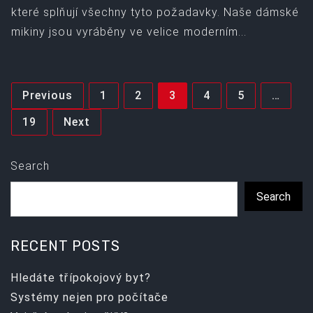
které splňují všechny tyto požadavky. Naše dámské
mikiny jsou vyráběny ve velice moderním...
Posts
Previous
1
2
3
4
5
…
pagination
19
Next
Search
Search
RECENT POSTS
Hledáte třípokojový byt?
Systémy nejen pro počítače