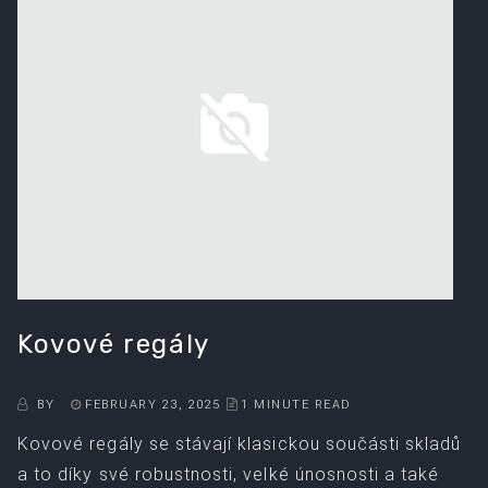
Kovové regály
BY
FEBRUARY 23, 2025
1 MINUTE READ
Kovové regály se stávají klasickou součásti skladů
a to díky své robustnosti, velké únosnosti a také