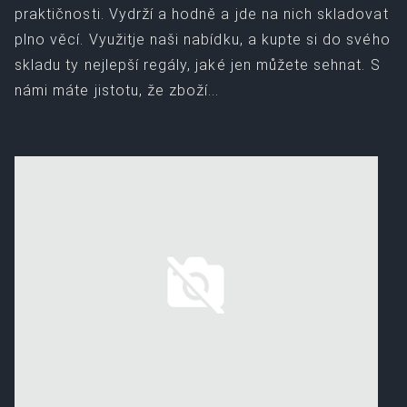
praktičnosti. Vydrží a hodně a jde na nich skladovat
plno věcí. Využitje naši nabídku, a kupte si do svého
skladu ty nejlepší regály, jaké jen můžete sehnat. S
námi máte jistotu, že zboží...