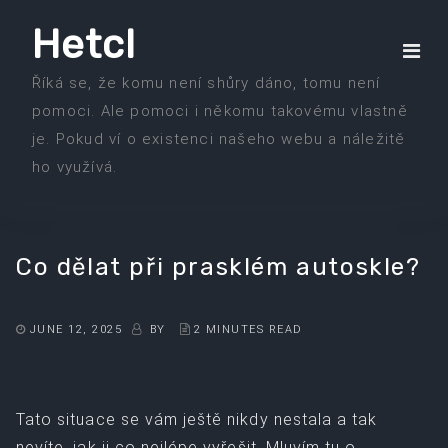
Skip
Hetcl
to
the
Říká se, že komu není shůry dáno, tomu není
content
pomoci. Ale pomoci i někomu takovému vlastně
je. Pokud ví o existenci našeho webu a náležitě
ho využívá.
Co dělat při prasklém autoskle?
JUNE 12, 2025
BY
2 MINUTES READ
Tato situace se vám ještě nikdy nestala a tak
nevíte, jak ji co nejlépe vyřešit. Mluvím tu o