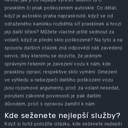
prasklém či jinak poškozeném autoskle. Co dělat,
když je
autosklo praha
naprasknuté, když se od
odraženého kamínku rozběhla síť prasklinek a hrozí
její další šíření? Můžete vlastně ještě sednout za
volant, když je přední sklo poškozené? Na tyto a na
spoustu dalších otázek zná odpovědi náš zavedený
servis, díky kterému se dozvíte, že jediným
správným řešením je zavezení vozu k nám, kde
prasklinu opraví, respektive sklo vymění. Omezení
ve výhledu a nebezpečí dalšího poškození vozu
jsou rozumové argumenty, proč za volant nesedat,
porušení zákonné povinnosti je pak dalším
důvodem, proč s opravou zamířit k nám.
Kde seženete nejlepší služby?
Když si totiž položíte otázku, kde seženete nejlepší