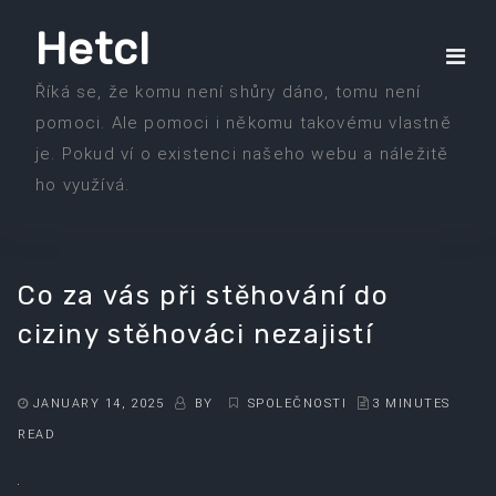
Skip
Hetcl
to
the
Říká se, že komu není shůry dáno, tomu není
content
pomoci. Ale pomoci i někomu takovému vlastně
je. Pokud ví o existenci našeho webu a náležitě
ho využívá.
Co za vás při stěhování do
ciziny stěhováci nezajistí
JANUARY 14, 2025
BY
SPOLEČNOSTI
3 MINUTES
READ