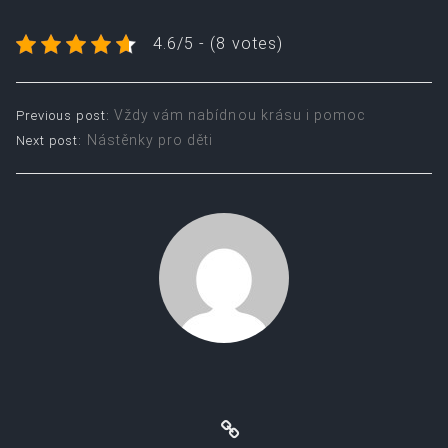
4.6/5 - (8 votes)
Post
Vždy vám nabídnou krásu i pomoc
Previous post:
Nástěnky pro děti
Next post:
navigation