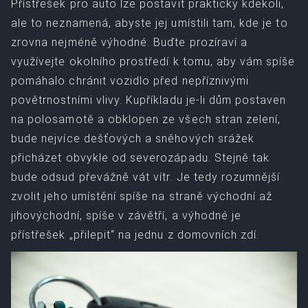
Přístřešek pro auto lze postavit prakticky kdekoli,
ale to neznamená, abyste jej umístili tam, kde je to
zrovna nejméně výhodné. Buďte prozíraví a
využívejte okolního prostředí k tomu, aby vám spíše
pomáhalo chránit vozidlo před nepříznivými
povětrnostními vlivy. Kupříkladu je-li dům postaven
na polosamotě a obklopen ze všech stran zelení,
bude nejvíce dešťových a sněhových srážek
přicházet obvykle od severozápadu. Stejně tak
bude odsud převážně vát vítr. Je tedy rozumnější
zvolit jeho umístění spíše na straně východní až
jihovýchodní, spíše v závětří, a výhodné je
přístřešek „přilepit“ na jednu z domovních zdí.