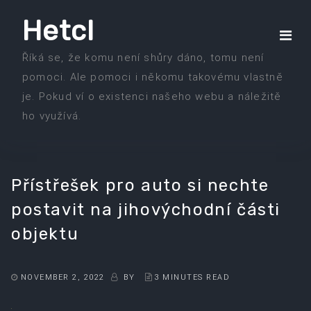
Skip
Hetcl
to
the
Říká se, že komu není shůry dáno, tomu není
content
pomoci. Ale pomoci i někomu takovému vlastně
je. Pokud ví o existenci našeho webu a náležitě
ho využívá.
Přístřešek pro auto si nechte
postavit na jihovýchodní části
objektu
NOVEMBER 2, 2022
BY
3 MINUTES READ