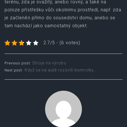
terénu, zda je svažitý, anebo rovný, a také na
poloze přístřešku vůči okolnímu prostředí, např. zda
je začleněn přímo do sousedství domu, anebo se
tam nachází jako samostatný objekt.
2.7/5 - (6 votes)
Post
Stroje na výrobu
Previous post:
Když se na autě rozsvítí kontrolky…
Next post:
navigation