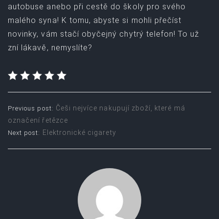
autobuse anebo při cestě do školy pro svého
malého syna! K tomu, abyste si mohli přečíst
novinky, vám stačí obyčejný chytrý telefon! To už
zní lákavě, nemyslíte?
Post
Češi nejvíce nakupují zboží, které má
Previous post:
označení řetězce
navigation
Elektronické cigarety
Next post: