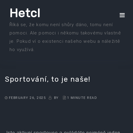
Skip
Hetcl
to
the
Říká se, že komu není shůry dáno, tomu není
content
pomoci. Ale pomoci i někomu takovému vlastně
je. Pokud ví o existenci našeho webu a náležitě
ho využívá.
Sportování, to je naše!
FEBRUARY 26, 2025
BY
1 MINUTE READ
Jste aktivní sportovec a ovládáte nejméně jeden