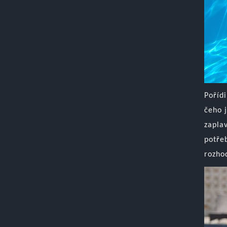
Poříd
čeho 
zaplav
potře
rozho