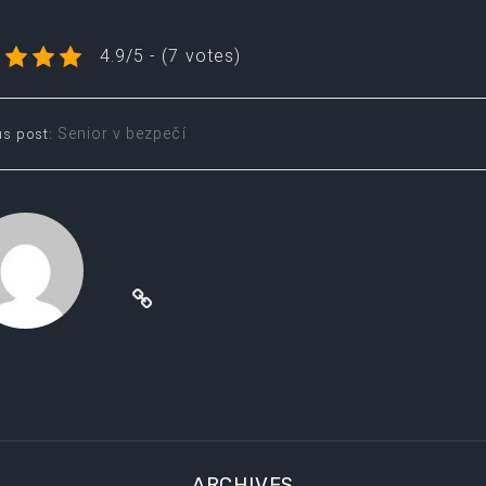
4.9/5 - (7 votes)
t
Senior v bezpečí
us post:
igation
ARCHIVES