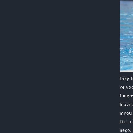
Díky 
ve vo
fungo
hlavn
mnou 
ktero
něco, 