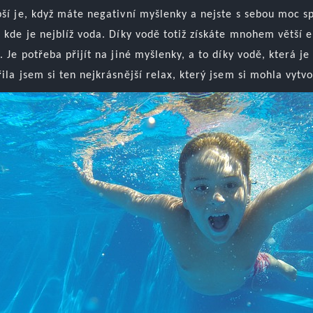
ší je, když máte negativní myšlenky a nejste s sebou moc sp
 kde je nejblíž voda. Díky vodě totiž získáte mnohem větší en
. Je potřeba přijít na jiné myšlenky, a to díky vodě, která j
řila jsem si ten nejkrásnější relax, který jsem si mohla vyt