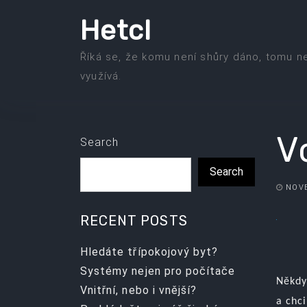
Skip
Hetcl
to
the
Říká se, že komu není shůry dáno, tomu n
content
využívá.
V
Search
Search
NOVE
RECENT POSTS
Hledáte třípokojový byt?
Systémy nejen pro počítače
Někdy
Vnitřní, nebo i vnější?
a chci