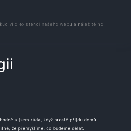
kud ví o existenci našeho webu a náležitě ho
ii
hodně a jsem ráda, když prostě přijdu domů
 silně, že přemýšlíme, co budeme dělat.