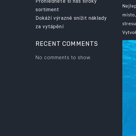
Prohlédněte si náš široký
Nejlep
sortiment
místo,
Dokáží výrazně snížit náklady
stresu
za vytápění
Vytvo
RECENT COMMENTS
No comments to show.