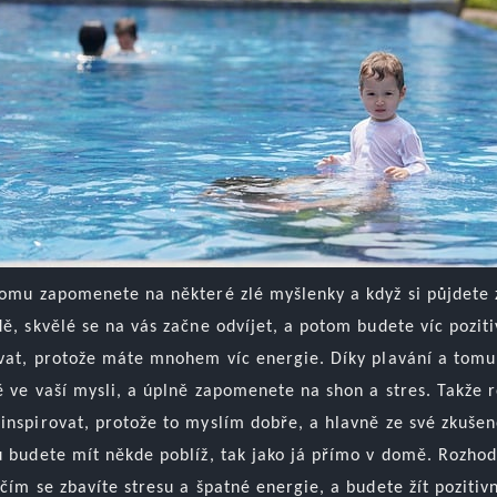
tomu zapomenete na některé zlé myšlenky a když si půjdete za
dě, skvělé se na vás začne odvíjet, a potom budete víc poz
vat, protože máte mnohem víc energie.
Díky plavání a tomu,
ě ve vaší mysli, a úplně zapomenete na shon a stres. Takže 
inspirovat, protože to myslím dobře, a hlavně ze své zkušeno
u budete mít někde poblíž, tak jako já přímo v domě. Rozhod
čím se zbavíte stresu a špatné energie, a budete žít pozitivn