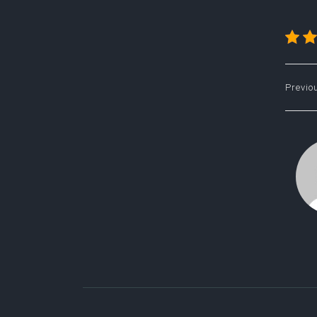
Pos
Previo
nav