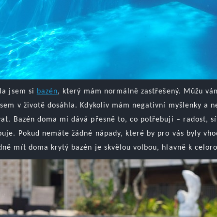
ila jsem si
bazén
, který mám normálně zastřešený. Můžu vám 
jsem v životě dosáhla. Kdykoliv mám negativní myšlenky a n
at. Bazén doma mi dává přesně to, co potřebuji – radost, sí
buje. Pokud nemáte žádné nápady, které by pro vás byly vhod
dně mít doma krytý bazén je skvělou volbou, hlavně k celoro