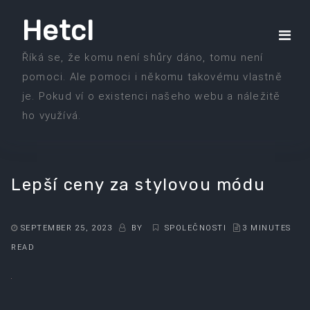
Skip
Hetcl
to
the
Říká se, že komu není shůry dáno, tomu není
content
pomoci. Ale pomoci i někomu takovému vlastně
je. Pokud ví o existenci našeho webu a náležitě
ho využívá.
Lepší ceny za stylovou módu
SEPTEMBER 25, 2023
BY
SPOLEČNOSTI
3 MINUTES
READ