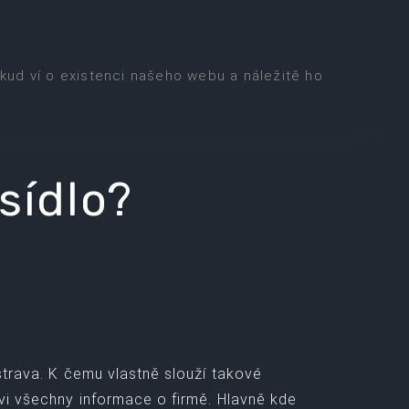
kud ví o existenci našeho webu a náležitě ho
 sídlo?
ostrava. K čemu vlastně slouží takové
ovi všechny informace o firmě. Hlavně kde