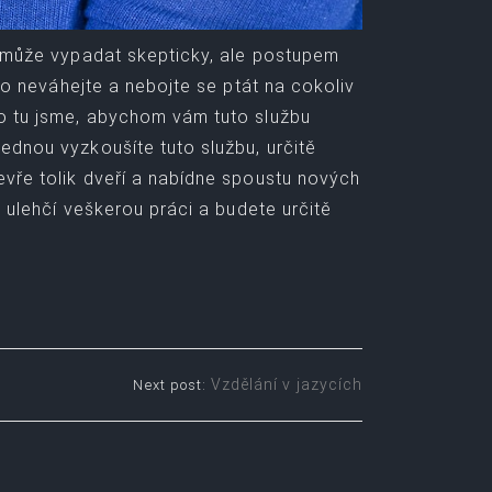
to může vypadat skepticky, ale postupem
oto neváhejte a nebojte se ptát na cokoliv
ho tu jsme, abychom vám tuto službu
ednou vyzkoušíte tuto službu, určitě
evře tolik dveří a nabídne spoustu nových
ě ulehčí veškerou práci a budete určitě
Vzdělání v jazycích
Next post: