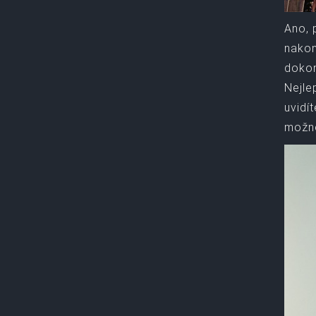
Ano, 
nakon
dokon
Nejle
uvidí
možno