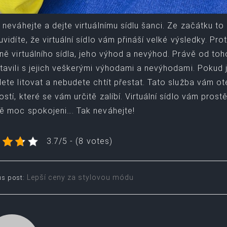
 neváhejte a dejte virtuálnímu sídlu šanci. Ze začátku 
uvidíte, že virtuální sídlo vám přináší velké výsledky. Pr
ně virtuálního sídla, jeho výhod a nevýhod. Právě od to
tavili s jejich veškerými výhodami a nevýhodami. Pokud j
ete litovat a nebudete chtít přestat. Tato služba vám ot
stí, které se vám určitě zalíbí. Virtuální sídlo vám prost
ě moc spokojeni…. Tak neváhejte!
3.7/5 - (8 votes)
t
Lepší ceny za stylovou módu
us post:
igation