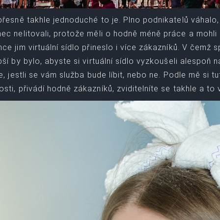
přesně takhle jednoduché to je. Plno podnikatelů váhalo, z
ec nelitovali, protože měli o hodně méně práce a mohli
ce jim virtuální sídlo přineslo i více zákazníků. V čemž s
pší by bylo, abyste si virtuální sídlo vyzkoušeli alespo
te, jestli se vám služba bude líbit, nebo ne. Podle mě si t
sti, přivádí hodně zákazníků, zviditelníte se takhle a to