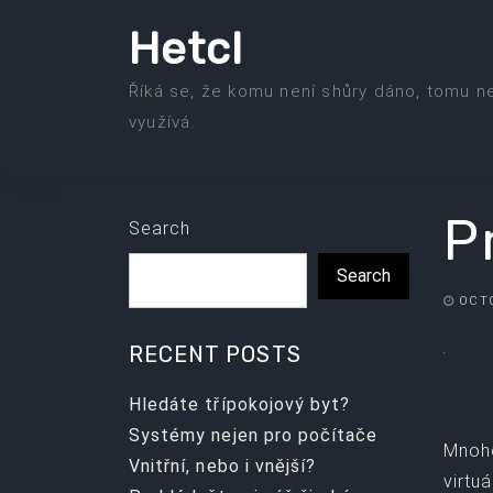
Skip
Hetcl
to
the
Říká se, že komu není shůry dáno, tomu n
content
využívá.
P
Search
Search
OCTO
RECENT POSTS
Hledáte třípokojový byt?
Systémy nejen pro počítače
Mnoho
Vnitřní, nebo i vnější?
virtu