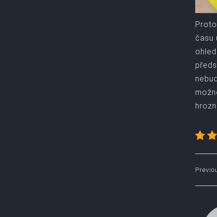
Proto
času 
ohled
předs
nebud
možno
hrozn
Pos
Previo
nav