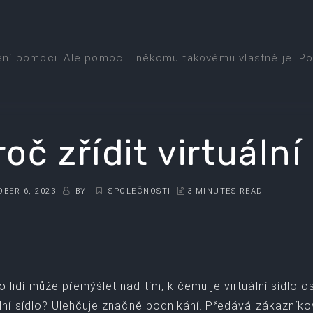
ení pomoci. Ale pomoci i někomu takovému vlastně je. Po
roč zřídit virtuální
BER 6, 2023
BY
SPOLEČNOSTI
3 MINUTES READ
 lidí může přemýšlet nad tím, k čemu je virtuální sídlo 
ální sídlo? Ulehčuje značně podnikání. Předává zákazník