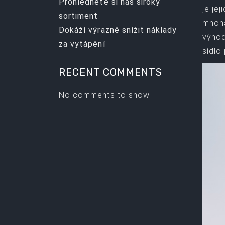
Prohlédněte si náš široký
je je
sortiment
mnoh
Dokáží výrazně snížit náklady
výhod
za vytápění
sídlo
RECENT COMMENTS
No comments to show.