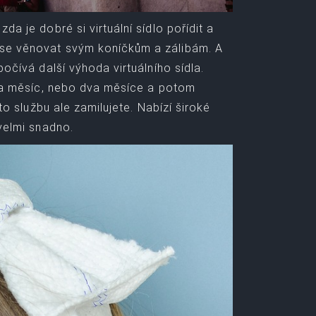
da je dobré si virtuální sídlo pořídit a
 se věnovat svým koníčkům a zálibám. A
počívá další výhoda virtuálního sídla.
ň na měsíc, nebo dva měsíce a potom
uto službu ale zamilujete. Nabízí široké
 velmi snadno.