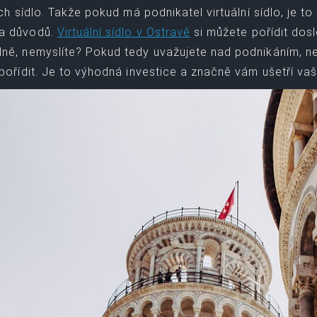
jich sídlo. Takže pokud má podnikatel virtuální sídlo, je 
a důvodů.
Virtuální sídlo v Ostravě
si můžete pořídit dosl
ně, nemyslíte? Pokud tedy uvažujete nad podnikáním, nebo 
 pořídit. Je to výhodná investice a značně vám ušetří vaši