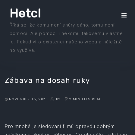
Skip
Hetcl
to
the
Říká se, že komu není shůry dáno, tomu není
content
pomoci. Ale pomoci i někomu takovému vlastně
je. Pokud ví o existenci našeho webu a náležitě
ho využívá.
Zábava na dosah ruky
NOVEMBER 15, 2023
BY
2 MINUTES READ
Pro mnohé je sledování filmů opravdu dobrým
zážitkem a skvělou zábavou. Co ale dělat, když nic