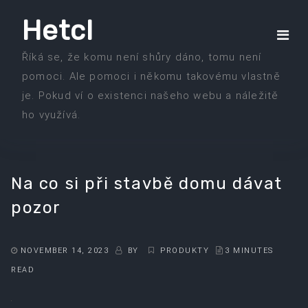
Skip
Hetcl
to
the
Říká se, že komu není shůry dáno, tomu není
content
pomoci. Ale pomoci i někomu takovému vlastně
je. Pokud ví o existenci našeho webu a náležitě
ho využívá.
Na co si při stavbě domu dávat
pozor
NOVEMBER 14, 2023
BY
PRODUKTY
3 MINUTES
READ