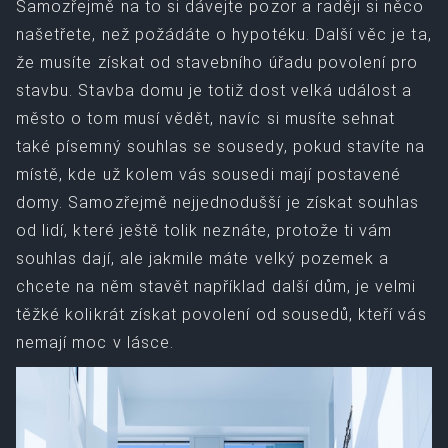
Samozřejmě na to si dávejte pozor a raději si něco
našetřete, než požádáte o hypotéku.
Další věc je ta,
že musíte získat od stavebního úřadu povolení pro
stavbu. Stavba domu je totiž dost velká událost a
město o tom musí vědět, navíc si musíte sehnat
také písemný souhlas se sousedy, pokud stavíte na
místě, kde už kolem vás sousedi mají postavené
domy. Samozřejmě nejjednodušší je získat souhlas
od lidí, které ještě tolik neznáte, protože ti vám
souhlas dají, ale jakmile máte velký pozemek a
chcete na něm stavět například další dům, je velmi
těžké kolikrát získat povolení od sousedů, kteří vás
nemají moc v lásce.