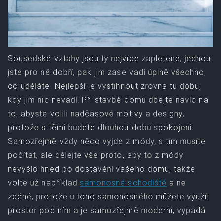
Sousedské vztahy jsou ty nejvíce zapletené, jednou
jste pro ně dobří, pak jim zase vadí úplně všechno,
co uděláte. Nejlepší je vystihnout zrovna tu dobu,
kdy jim nic nevadí.
Při stavbě domu dbejte navíc na
to, abyste volili nadčasové motivy a designy,
protože s těmi budete dlouhou dobu spokojeni.
Samozřejmě vždy něco vyjde z módy, s tím musíte
počítat, ale dělejte vše proto, aby to z módy
nevyšlo hned po dostavění vašeho domu, takže
volte už například
samonosné schodiště
a ne
zděné, protože u toho samonosného můžete využít
prostor pod ním a je samozřejmě moderní, vypadá