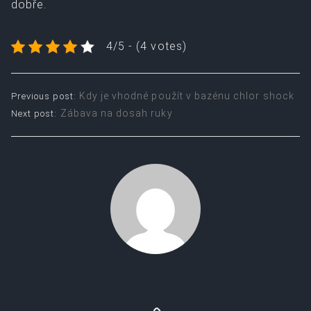
dobře.
4/5 - (4 votes)
Post
Kdy je vhodné použít v bazénu chlor shock
Previous post:
Zábava na dosah ruky
Next post:
navigation