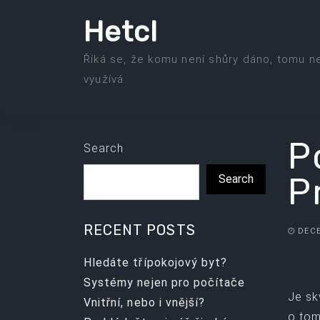
Skip
Hetcl
to
the
Říká se, že komu není shůry dáno, tomu n
content
využívá.
P
Search
P
Search
RECENT POSTS
DECE
Hledáte třípokojový byt?
Systémy nejen pro počítače
Je sk
Vnitřní, nebo i vnější?
o tom