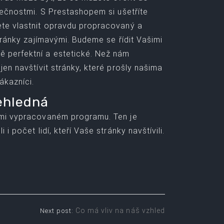
tečnostmi. S
Prestashopem
si ušetříte
ete vlastnit opravdu propracovaný a
tránky zajímavými. Budeme se řídit Vašimi
ě perfektní a estetické. Než nám
en navštívit stránky, které prošly našima
ákazníci.
ehledná
ámi vypracovaném programu. Ten je
 počet lidí, kteří Vaše stránky navštívili.
Co má vliv na náš vzhled
Next post: