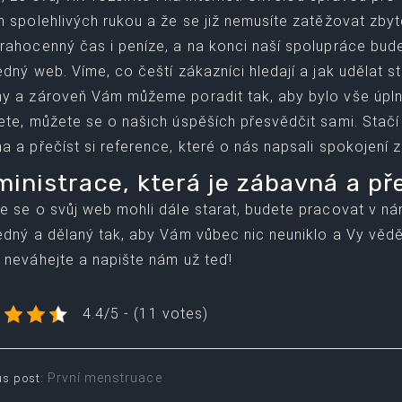
h spolehlivých rukou a že se již nemusíte zatěžovat zby
rahocenný čas i peníze, a na konci naší spolupráce bud
edný web. Víme, co čeští zákazníci hledají a jak udělat s
y a zároveň Vám můžeme poradit tak, aby bylo vše úpln
ete, můžete se o našich úspěších přesvědčit sami. Stačí j
a a přečíst si reference, které o nás napsali spokojení z
inistrace, která je zábavná a př
e se o svůj web mohli dále starat, budete pracovat v n
edný a dělaný tak, aby Vám vůbec nic neuniklo a Vy věděli i
 neváhejte a napište nám už teď!
4.4/5 - (11 votes)
t
První menstruace
us post: