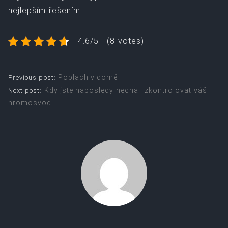
nejlepším řešením.
4.6/5 - (8 votes)
Post
Poplach v domě
Previous post:
Kdy jste naposledy nechali zkontrolovat váš
Next post:
navigation
hromosvod