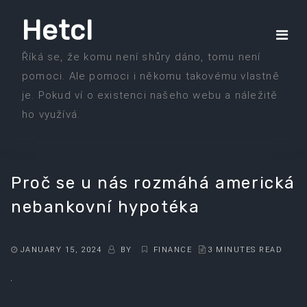
Skip
Hetcl
to
the
Říká se, že komu není shůry dáno, tomu není
content
pomoci. Ale pomoci i někomu takovému vlastně
je. Pokud ví o existenci našeho webu a náležitě
ho využívá.
Proč se u nás rozmáhá americká
nebankovní hypotéka
JANUARY 15, 2024
BY
FINANCE
3 MINUTES READ