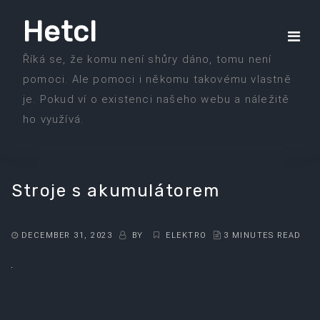
Skip
Hetcl
to
the
Říká se, že komu není shůry dáno, tomu není
content
pomoci. Ale pomoci i někomu takovému vlastně
je. Pokud ví o existenci našeho webu a náležitě
ho využívá.
Stroje s akumulátorem
DECEMBER 31, 2023
BY
ELEKTRO
3 MINUTES READ