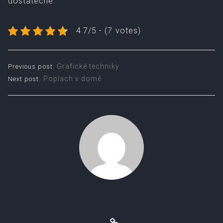
dostatečné.
4.7/5 - (7 votes)
Post
Grafické techniky
Previous post:
Poplach v domě
Next post:
navigation