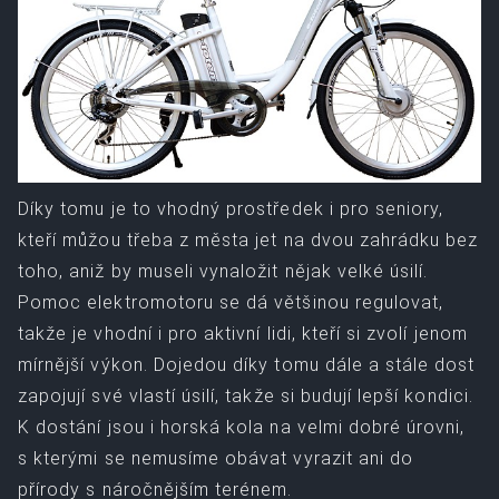
Díky tomu je to vhodný prostředek i pro seniory,
kteří můžou třeba z města jet na dvou zahrádku bez
toho, aniž by museli vynaložit nějak velké úsilí.
Pomoc elektromotoru se dá většinou regulovat,
takže je vhodní i pro aktivní lidi, kteří si zvolí jenom
mírnější výkon. Dojedou díky tomu dále a stále dost
zapojují své vlastí úsilí, takže si budují lepší kondici.
K dostání jsou i horská kola na velmi dobré úrovni,
s kterými se nemusíme obávat vyrazit ani do
přírody s náročnějším terénem.